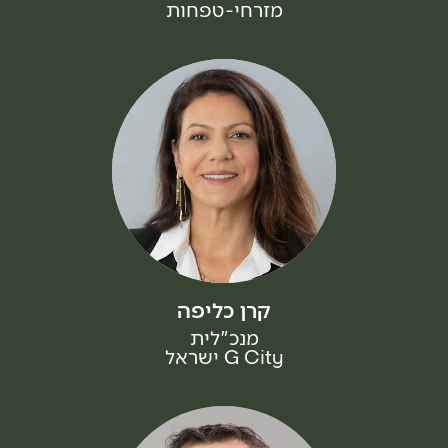
מזרחי-טפחות
קרן כליפה
מנכ"לית
G City ישראל