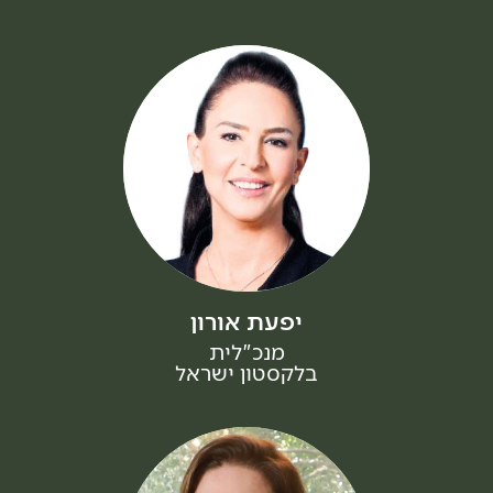
יפעת אורון
מנכ"לית
בלקסטון ישראל